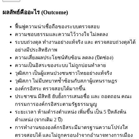
ผลลัพธ์คืออะไร (Outcome)
ฟื้นฟู
ความน่าเชื่อถือของระบบตรวจสอบ
ความชอบธรรมและความไว้วางใจ
ไม่ลดลง
ระบบถ่วงดุล
ทำงานอย่างแท้จริง
และ
ตรวจสอบถ่วงดุลได้
อย่างมีประสิทธิภาพ
ความเสี่ยงผลประโยชน์ทับซ้อน
ลดลง
(
ปิดช่อง
)
ความเป็นอิสระของระบบ
ไม่ถูกบ่อนทำลาย
วุฒิสภา
เป็นผู้แทนปวงชนชาวไทยอย่างแท้จริง
วุฒิสภา
ไม่มีบทบาทซ้ำซ้อนกับสภาผู้แทนราษฎร
องค์กรอิสระ
ตรวจสอบได้มากขึ้น
ประชาชน
มีสิทธิ ยับยั้งการเสนอชื่อ และ ถอดถอน คณะ
กรรมการองค์กรอิสระตามรัฐธรรมนูญ
ระยะเวลา
ห้ามดำรงตำแหน่ง
เพิ่มขึ้น
เป็น 5 ปีหลังพ้น
ตำแหน่ง (จากเดิม 2 ปี)
การทำงานขององค์กรอิสระมีมาตรฐานความโปร่งใส
ตรวจสอบได้ และไม่ถูกครอบงำจากอำนาจทางการเมือง