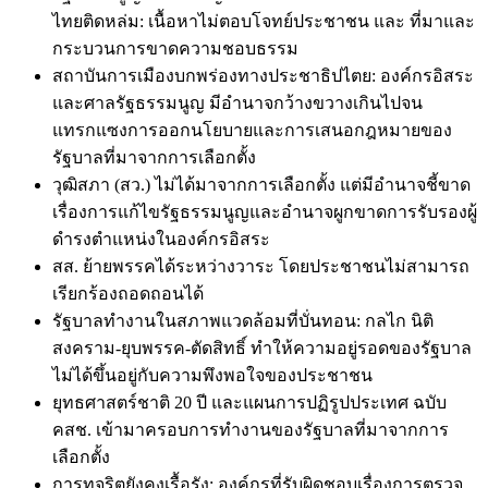
ไทยติดหล่ม: เนื้อหาไม่ตอบโจทย์ประชาชน และ ที่มาและ
กระบวนการขาดความชอบธรรม
สถาบันการเมืองบกพร่องทางประชาธิปไตย: องค์กรอิสระ
และศาลรัฐธรรมนูญ มีอำนาจกว้างขวางเกินไปจน
แทรกแซงการออกนโยบายและการเสนอกฎหมายของ
รัฐบาลที่มาจากการเลือกตั้ง
วุฒิสภา (สว.) ไม่ได้มาจากการเลือกตั้ง แต่มีอำนาจชี้ขาด
เรื่องการแก้ไขรัฐธรรมนูญและอำนาจผูกขาดการรับรองผู้
ดำรงตำแหน่งในองค์กรอิสระ
สส. ย้ายพรรคได้ระหว่างวาระ โดยประชาชนไม่สามารถ
เรียกร้องถอดถอนได้
รัฐบาลทำงานในสภาพแวดล้อมที่บั่นทอน: กลไก นิติ
สงคราม-ยุบพรรค-ตัดสิทธิ์ ทำให้ความอยู่รอดของรัฐบาล
ไม่ได้ขึ้นอยู่กับความพึงพอใจของประชาชน
ยุทธศาสตร์ชาติ 20 ปี และแผนการปฏิรูปประเทศ ฉบับ
คสช. เข้ามาครอบการทำงานของรัฐบาลที่มาจากการ
เลือกตั้ง
การทุจริตยังคงเรื้อรัง: องค์กรที่รับผิดชอบเรื่องการตรวจ