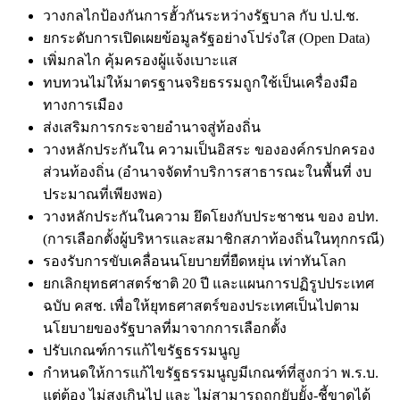
วางกลไกป้องกันการฮั้วกันระหว่างรัฐบาล กับ ป.ป.ช.
ยกระดับการเปิดเผยข้อมูลรัฐอย่างโปร่งใส (Open Data)
เพิ่มกลไก คุ้มครองผู้แจ้งเบาะแส
ทบทวนไม่ให้มาตรฐานจริยธรรมถูกใช้เป็นเครื่องมือ
ทางการเมือง
ส่งเสริมการกระจายอำนาจสู่ท้องถิ่น
วางหลักประกันใน ความเป็นอิสระ ขององค์กรปกครอง
ส่วนท้องถิ่น (อำนาจจัดทำบริการสาธารณะในพื้นที่ งบ
ประมาณที่เพียงพอ)
วางหลักประกันในความ ยึดโยงกับประชาชน ของ อปท.
(การเลือกตั้งผู้บริหารและสมาชิกสภาท้องถิ่นในทุกกรณี)
รองรับการขับเคลื่อนนโยบายที่ยืดหยุ่น เท่าทันโลก
ยกเลิกยุทธศาสตร์ชาติ 20 ปี และแผนการปฏิรูปประเทศ
ฉบับ คสช. เพื่อให้ยุทธศาสตร์ของประเทศเป็นไปตาม
นโยบายของรัฐบาลที่มาจากการเลือกตั้ง
ปรับเกณฑ์การแก้ไขรัฐธรรมนูญ
กำหนดให้การแก้ไขรัฐธรรมนูญมีเกณฑ์ที่สูงกว่า พ.ร.บ.
แต่ต้อง ไม่สูงเกินไป และ ไม่สามารถถูกยับยั้ง-ชี้ขาดได้