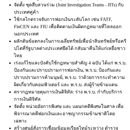
จัดตั้ง ชุดสืบสวนร่วม (Joint Investigation Teams - JITs) กับ
ประเทศคู่ค้า
ใช้กลไกตรวจจับการฟอกเงินระดับโลก เช่น FATF,
FinCEN และ FIU เพื่อติดตามเงินผิดกฎหมายที่ไหลออก
นอกประเทศ
ผลักดันข้อตกลงในการเฉลี่ยทรัพย์เพื่อนำสินทรัพย์หรือคริ
ปโตที่รัฐบาลต่างประเทศยึดได้ กลับมาคืนให้แก่เหยื่อชาว
ไทย
เร่งแก้ไขและบังคับใช้กฎหมายสำคัญ 4 ฉบับ ได้แก่ พ.ร.บ.
ป้องกันและปราบปรามการฟอกเงิน, พ.ร.บ. ป้องกันและ
ปราบปรามการค้ามนุษย์, พ.ร.บ. ว่าด้วยการกระทำความ
ผิดเกี่ยวกับคอมพิวเตอร์ และ พ.ร.บ. ส่งผู้ร้ายข้ามแดน
ตรากฎหมายคุมการเงินดิจิทัล: ร่าง พ.ร.บ. กำกับบริการ
การเงินดิจิทัล
จัดตั้ง หน่วยอัยการพิเศษ และ แผนกคดีพิเศษในศาล เพื่อ
พิจารณาคดีฟอกเงินและอาชญากรรมข้ามชาติโดย
เฉพาะ
สร้างศูนย์สั่งการเชื่อมข้อมูลเรียลไทม์ระหว่าง ตำรวจ