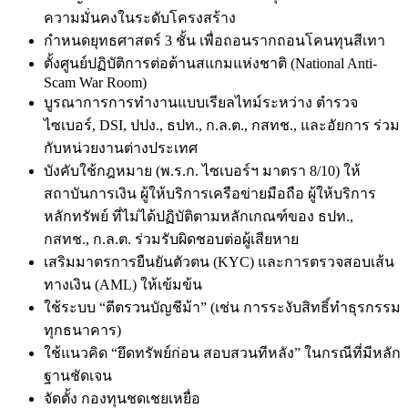
ความมั่นคงในระดับโครงสร้าง
กำหนดยุทธศาสตร์ 3 ชั้น เพื่อถอนรากถอนโคนทุนสีเทา
ตั้งศูนย์ปฏิบัติการต่อต้านสแกมแห่งชาติ (National Anti-
Scam War Room)
บูรณาการการทำงานแบบเรียลไทม์ระหว่าง ตำรวจ
ไซเบอร์, DSI, ปปง., ธปท., ก.ล.ต., กสทช., และอัยการ ร่วม
กับหน่วยงานต่างประเทศ
บังคับใช้กฎหมาย (พ.ร.ก. ไซเบอร์ฯ มาตรา 8/10) ให้
สถาบันการเงิน ผู้ให้บริการเครือข่ายมือถือ ผู้ให้บริการ
หลักทรัพย์ ที่ไม่ได้ปฏิบัติตามหลักเกณฑ์ของ ธปท.,
กสทช., ก.ล.ต. ร่วมรับผิดชอบต่อผู้เสียหาย
เสริมมาตรการยืนยันตัวตน (KYC) และการตรวจสอบเส้น
ทางเงิน (AML) ให้เข้มข้น
ใช้ระบบ “ตีตรวนบัญชีม้า” (เช่น การระงับสิทธิ์ทำธุรกรรม
ทุกธนาคาร)
ใช้แนวคิด “ยึดทรัพย์ก่อน สอบสวนทีหลัง” ในกรณีที่มีหลัก
ฐานชัดเจน
จัดตั้ง กองทุนชดเชยเหยื่อ