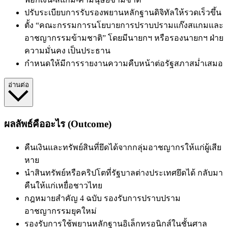
ปรับระเบียบการรับรองพยานหลักฐานดิจิทัลให้รวดเร็วขึ้น
ตั้ง “คณะกรรมการนโยบายการปราบปรามแก๊งสแกมและ
อาชญากรรมข้ามชาติ” โดยมีนายกฯ หรือรองนายกฯ ฝ่าย
ความมั่นคง เป็นประธาน
กำหนดให้มีการรายงานความคืบหน้าต่อรัฐสภาสม่ำเสมอ
อ่านต่อ
ผลลัพธ์คืออะไร (Outcome)
คืน
เงินและทรัพย์สินที่ยึดได้จากกลุ่มอาชญากรให้แก่ผู้เสีย
หาย
นำ
สินทรัพย์หรือคริปโตที่รัฐบาลต่างประเทศยึดได้ กลับมา
คืนให้แก่เหยื่อชาวไทย
กฎหมายสำคัญ 4 ฉบับ
รองรับ
การปราบปราม
อาชญากรรมยุคใหม่
รองรับ
การใช้พยานหลักฐานอิเล็กทรอนิกส์ในชั้นศาล