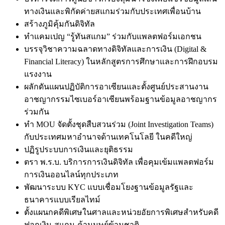
ทางเงินและพิกัดค่ายสแกมร่วมกับประเทศเพื่อนบ้าน
สร้างภูมิคุ้มกันดิจิทัล
ทำแคมเปญ “รู้ทันสแกม” ร่วมกับแพลตฟอร์มเอกชน
บรรจุวิชาความฉลาดทางดิจิทัลและการเงิน (Digital &
Financial Literacy) ในหลักสูตรการศึกษาและการฝึกอบรม
แรงงาน
ผลักดันแผนปฏิบัติการอาเซียนและตั้งศูนย์ประสานงาน
อาชญากรรมไซเบอร์อาเซียนพร้อมฐานข้อมูลอาชญากร
ร่วมกัน
ทำ MOU จัดตั้งชุดสืบสวนร่วม (Joint Investigation Teams)
กับประเทศมหาอำนาจด้านเทคโนโลยี ในคดีใหญ่
ปฏิรูประบบการเงินและยุติธรรม
ตรา พ.ร.บ. บริการการเงินดิจิทัล เพื่อคุมเข้มแพลตฟอร์ม
การเงินออนไลน์ทุกประเภท
พัฒนาระบบ KYC แบบเชื่อมโยงฐานข้อมูลรัฐและ
ธนาคารแบบเรียลไทม์
ตั้งแผนกคดีพิเศษในศาลและหน่วยอัยการพิเศษสำหรับคดี
ฟอกเงิน-สแกม-ค้ามนุษย์ข้ามชาติ