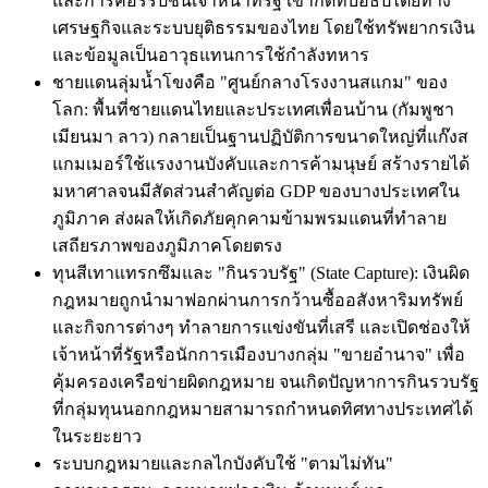
และการคอร์รัปชันเจ้าหน้าที่รัฐ เข้ากดทับอธิปไตยทาง
เศรษฐกิจและระบบยุติธรรมของไทย โดยใช้ทรัพยากรเงิน
และข้อมูลเป็นอาวุธแทนการใช้กำลังทหาร
ชายแดนลุ่มน้ำโขงคือ "ศูนย์กลางโรงงานสแกม" ของ
โลก: พื้นที่ชายแดนไทยและประเทศเพื่อนบ้าน (กัมพูชา
เมียนมา ลาว) กลายเป็นฐานปฏิบัติการขนาดใหญ่ที่แก๊งส
แกมเมอร์ใช้แรงงานบังคับและการค้ามนุษย์ สร้างรายได้
มหาศาลจนมีสัดส่วนสำคัญต่อ GDP ของบางประเทศใน
ภูมิภาค ส่งผลให้เกิดภัยคุกคามข้ามพรมแดนที่ทำลาย
เสถียรภาพของภูมิภาคโดยตรง
ทุนสีเทาแทรกซึมและ "กินรวบรัฐ" (State Capture): เงินผิด
กฎหมายถูกนำมาฟอกผ่านการกว้านซื้ออสังหาริมทรัพย์
และกิจการต่างๆ ทำลายการแข่งขันที่เสรี และเปิดช่องให้
เจ้าหน้าที่รัฐหรือนักการเมืองบางกลุ่ม "ขายอำนาจ" เพื่อ
คุ้มครองเครือข่ายผิดกฎหมาย จนเกิดปัญหาการกินรวบรัฐ
ที่กลุ่มทุนนอกกฎหมายสามารถกำหนดทิศทางประเทศได้
ในระยะยาว
ระบบกฎหมายและกลไกบังคับใช้ "ตามไม่ทัน"