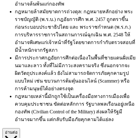
อำนาจล้นพ้นแก่กองทัพ
กฎหมายล้าสมัยขาดการถ่วงดุล: กฎหมายหลักอย่าง พระ
ราชบัญญัติ (พ.ร.บ.) กฎอัยการศึก พ.ศ. 2457 ถูกตราขึ้น
ก่อนระบอบประชาธิปไตย และ พระราชกำหนด (พ.ร.ก.)
การบริหารราชการในสถานการณ์ฉุกเฉิน พ.ศ. 2548 ให้
อำนาจพิเศษแก่เจ้าหน้าที่รัฐโดยขาดการกำกับตรวจสอบที่
มีน้ำหนักจากรัฐสภา
มีการประกาศกฎอัยการศึกต่อเนื่องในพื้นที่ชายแดนฝั่งเมีย
นมาและลาว ทั้งที่ไม่มีภาวะสงครามจริง ซึ่งนอกจากจะ
ผิดวัตถุประสงค์แล้ว ยังไม่สามารถจัดการภัยคุกคามรูป
แบบใหม่ เช่น ขบวนการต้มตุ๋นออนไลน์ (Scammer) หรือ
การค้ามนุษย์ได้อย่างตรงจุด
กฎหมายเหล่านี้มักถูกใช้เป็นเครื่องมือทางการเมืองเพื่อ
ควบคุมประชาชน ขัดต่อหลักการ รัฐบาลพลเรือนอยู่เหนือ
กองทัพ (Civilian Control of the Military) ส่งผลให้รัฐมี
อำนาจมากขึ้น แต่กลับรับมือภัยคุกคามได้แย่ลง
อ่านต่อ