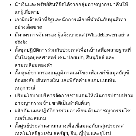
นำเงินและทรัพย์สินที่ยึดได้จากกลุ่มอาชญากรมาคืนให้
แก่ผู้เสียหาย
เอาผิดเจ้าหน้าที่รัฐและนักการเมืองที่พัวพันกับทุนสีเทา
อย่างเด็ดขาด
มีมาตรการคุ้มครอง ผู้แจ้งเบาะแส (Whistleblower) อย่าง
จริงจัง
ตั้งชุดปฏิบัติการร่วมกับประเทศเพื่อนบ้านเพื่อทลายฐานที่
มั่นในจุดยุทธศาสตร์ เช่น ปอยเปต, สีหนุวิลล์ และ
สามเหลี่ยมทองคำ
ตั้ง ศูนย์ข่าวกรองอนุภูมิภาคแม่โขง เพื่อแชร์ข้อมูลบัญชี
ต้องสงสัย เส้นทางเงิน และพิกัดค่ายสแกมแบบทัน
เหตุการณ์
ปรับนโยบายบริหารจัดการชายแดนให้เน้นการปราบปราม
อาชญากรรมข้ามชาติเป็นลำดับต้นๆ
ผลักดัน แผนปฏิบัติการร่วมอาเซียน ด้านอาชญากรรมไซ
เบอร์และสแกม
ตั้งศูนย์ประสานงานกลางเพื่อเชื่อมต่อกับกลุ่มประเทศ
เทคโนโลยีสูง เช่น สหรัฐฯ, จีน, ญี่ปุ่น และยุโรป