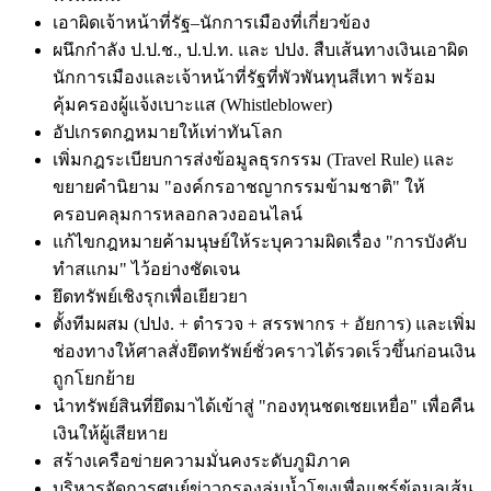
เอาผิดเจ้าหน้าที่รัฐ–นักการเมืองที่เกี่ยวข้อง
ผนึกกำลัง ป.ป.ช., ป.ป.ท. และ ปปง. สืบเส้นทางเงินเอาผิด
นักการเมืองและเจ้าหน้าที่รัฐที่พัวพันทุนสีเทา พร้อม
คุ้มครองผู้แจ้งเบาะแส (Whistleblower)
อัปเกรดกฎหมายให้เท่าทันโลก
เพิ่มกฎระเบียบการส่งข้อมูลธุรกรรม (Travel Rule) และ
ขยายคำนิยาม "องค์กรอาชญากรรมข้ามชาติ" ให้
ครอบคลุมการหลอกลวงออนไลน์
แก้ไขกฎหมายค้ามนุษย์ให้ระบุความผิดเรื่อง "การบังคับ
ทำสแกม" ไว้อย่างชัดเจน
ยึดทรัพย์เชิงรุกเพื่อเยียวยา
ตั้งทีมผสม (ปปง. + ตำรวจ + สรรพากร + อัยการ) และเพิ่ม
ช่องทางให้ศาลสั่งยึดทรัพย์ชั่วคราวได้รวดเร็วขึ้นก่อนเงิน
ถูกโยกย้าย
นำทรัพย์สินที่ยึดมาได้เข้าสู่ "กองทุนชดเชยเหยื่อ" เพื่อคืน
เงินให้ผู้เสียหาย
สร้างเครือข่ายความมั่นคงระดับภูมิภาค
บริหารจัดการศูนย์ข่าวกรองลุ่มน้ำโขงเพื่อแชร์ข้อมูลเส้น