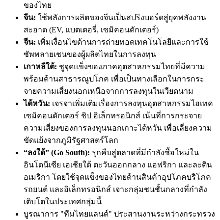
ของไทย
จีน:
ใช้พลังการผลิตของจีนเป็นสปริงบอร์ดสู่ยุคพลังงาน
สะอาด (EV, แบตเตอรี่, เซมิคอนดักเตอร์)
จีน:
เพิ่มเงื่อนไขด้านการถ่ายทอดเทคโนโลยีและการใช้
ซัพพลายเชนของผู้ผลิตไทยในการลงทุน
เกาหลีใต้:
ชูจุดแข็งของภาคอุตสาหกรรมไทยที่มีความ
พร้อมด้านสาธารณูปโภค เพื่อเป็นทางเลือกในการกระ
จายความเสี่ยงนอกเหนือจากการลงทุนในเวียดนาม
ไต้หวัน:
เจรจาเพิ่มเติมเรื่องการลงทุนอุตสาหกรรมไฮเทค
เซมิคอนดักเตอร์ ชิป อิเล็กทรอนิกส์ เน้นที่การกระจาย
ความเสี่ยงของการลงทุนนอกเกาะไต้หวัน เพื่อเลี่ยงความ
ขัดแย้งจากภูมิรัฐศาสตร์โลก
“ลงใต้” (Go South):
รุกคืบสู่ตลาดที่มีกำลังซื้อใหม่ใน
อินโดนีเซีย เอเชียใต้ ตะวันออกกลาง แอฟริกา และละติน
อเมริกา โดยใช้จุดแข็งของไทยด้านสินค้าอุปโภคบริโภค
รถยนต์ และอิเล็กทรอนิกส์ เจาะกลุ่มชนชั้นกลางที่กำลัง
เติบโตในประเทศกลุ่มนี้
บูรณาการ "ทีมไทยแลนด์"
ประสานงานระหว่างกระทรวง