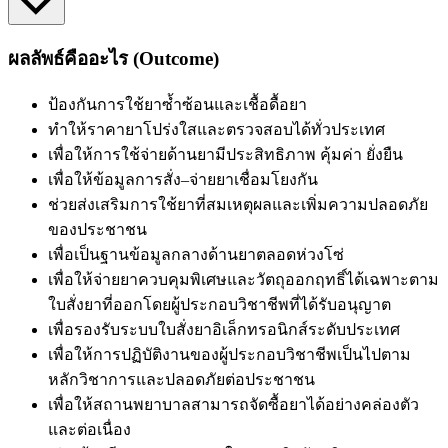
ผลลัพธ์คืออะไร (Outcome)
ป้องกันการใช้ยาซ้ำซ้อนและเชื้อดื้อยา
ทำให้
ราคายาโปร่งใสและตรวจสอบได้ทั่วประเทศ
เพื่อให้
การใช้จ่ายด้านยามีประสิทธิภาพ คุ้มค่า ยั่งยืน
เพื่อให้
ข้อมูลการสั่ง–จ่ายยาเชื่อมโยงกัน
ช่วยส่งเสริมการใช้ยาที่สมเหตุผลและเพิ่มความปลอดภัย
ของประชาชน
เพื่อเป็น
ฐานข้อมูลกลางด้านยาตลอดห่วงโซ่
เพื่อให้
จ่าย
ยาควบคุมพิเศษและวัตถุออกฤทธิ์ได้
เฉพาะตาม
ใบสั่งยาที่ออกโดยผู้ประกอบวิชาชีพที่ได้รับอนุญาต
เพื่อรองรับระบบใบสั่งยาอิเล็กทรอนิกส์ระดับประเทศ
เพื่อให้
การปฏิบัติงาน
ของผู้ประกอบวิชาชีพ
เป็นไปตาม
หลักวิชาการและปลอดภัยต่อประชาชน
เพื่อให้
สถานพยาบาลสามารถจัดซื้อยาได้อย่างคล่องตัว
และต่อเนื่อง