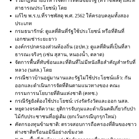
รวมกฎหมายบริหารจัดการที่ดินของรัฐ (ที่ราชพัสดุ และที่
สาธารณประโยชน์) โดย
แก้ไข พ.ร.บ.ที่ราชพัสดุ พ.ศ. 2562 ให้ครอบคลุมทั้งสอง
ประเภท
กรมธนารักษ์: ดูแลที่ดินที่รัฐใช้ประโยชน์ หรือที่ดินที่
เอกชนเช่าระยะยาว
องค์กรปกครองส่วนท้องถิ่น (อปท.): ดูแลที่ดินที่เป็นที่สา
ธารณะจริงๆ (เช่น สุสาน, หนองน้ำ, ตลาด)
จัดการพื้นที่ทับซ้อนและที่ดินที่ไม่มีหนังสือสำคัญสำหรับที่
หลวง (นสล.) โดย
กรณีชาวบ้านอยู่มานานและรัฐไม่ใช้ประโยชน์แล้ว: กัน
ออกและดำเนินการจัดที่ดินตามแนวทางของ คณะ
กรรมการนโยบายที่ดินแห่งชาติ (คทช.)
กรณีรัฐยังต้องใช้ประโยชน์: เร่งรัดรังวัดและออก นสล.
หยุดวงจรคดีความ: ยุติการจับกุมและดำเนินคดีเกี่ยวกับป่า
ไม้กับประชาชนที่อยู่เดิม (ยกเว้นกรณีบุกรุกใหม่)
คัดกรองทุนข้ามชาติ: ตรวจสอบการถือครองที่ดินของชาว
ต่างชาติหรือนอมินีอย่างเข้มงวด