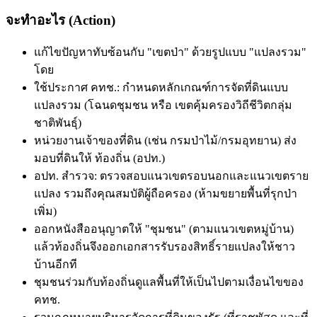
จะทำอะไร (Action)
แก้ไขปัญหาทับซ้อนกับ "เขตป่า" ด้วยรูปแบบ "แปลงรวม"
โดย
ใช้ประกาศ คทช.: กำหนดหลักเกณฑ์การจัดที่ดินแบบ
แปลงรวม (โฉนดชุมชน หรือ เขตคุ้มครองวิถีชีวิตกลุ่ม
ชาติพันธุ์)
หน่วยงานเจ้าของที่ดิน (เช่น กรมป่าไม้/กรมอุทยาน) ส่ง
มอบที่ดินให้ ท้องถิ่น (อปท.)
อปท. สำรวจ: ตรวจสอบแนวเขตรอบนอกและแนวเขตราย
แปลง รวมถึงคุณสมบัติผู้ถือครอง (ห้ามขยายพื้นที่รุกป่า
เพิ่ม)
ออกหนังสืออนุญาตให้ "ชุมชน" (ตามแนวเขตหมู่บ้าน)
แล้วท้องถิ่นจึงออกเอกสารรับรองสิทธิ์รายแปลงให้ชาว
บ้านอีกที
ชุมชนร่วมกับท้องถิ่นดูแลพื้นที่ให้เป็นไปตามเงื่อนไขของ
คทช.