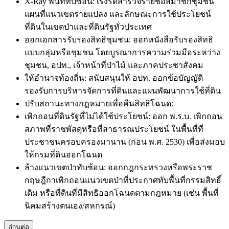
X-Ray พื้นที่ทับซ้อน: เร่งรัดสำรวจรายชื่อสมาชิกชุมชน
แผนที่แนวเขตรายแปลง และลักษณะการใช้ประโยชน์
ที่ดินในเขตป่าและที่ดินรัฐทั่วประเทศ
ออกเอกสารรับรองสิทธิชุมชน: ออกหนังสือรับรองสิทธิ
แบบกลุ่มหรือชุมชน โดยบูรณาการความร่วมมือระหว่าง
ชุมชน, อปท., เจ้าหน้าที่ป่าไม้ และภาคประชาสังคม
ให้อำนาจท้องถิ่น: สนับสนุนให้ อปท. ออกข้อบัญญัติ
รองรับการบริหารจัดการที่ดินและแผนพัฒนาการใช้ที่ดิน
ปรับสถานะทางกฎหมายเพื่อคืนสิทธิโฉนด:
เพิกถอนที่ดินรัฐที่ไม่ได้ใช้ประโยชน์: ออก พ.ร.บ. เพิกถอน
สภาพที่ราชพัสดุหรือที่สาธารณประโยชน์ ในพื้นที่ที่
ประชาชนครอบครองมานาน (ก่อน พ.ศ. 2530) เพื่อส่งมอบ
ให้กรมที่ดินออกโฉนด
ล้างแนวเขตป่าทับซ้อน: ออกกฎกระทรวงหรือพระราช
กฤษฎีกาเพิกถอนแนวเขตป่าที่ประกาศทับพื้นที่กรรมสิทธิ์
เดิม หรือที่ดินที่มีสิทธิออกโฉนดตามกฎหมาย (เช่น พื้นที่
นิคมสร้างตนเอง/สหกรณ์)
อ่านต่อ